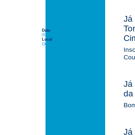
Já
To
Data
09 de Agosto 2026
Ci
Local
Quinta do Vale
Ins
Cou
Já
da
Bom
Já