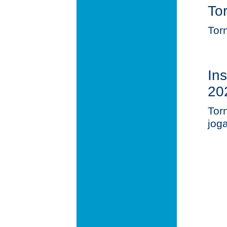
To
Tor
In
20
Tor
jog