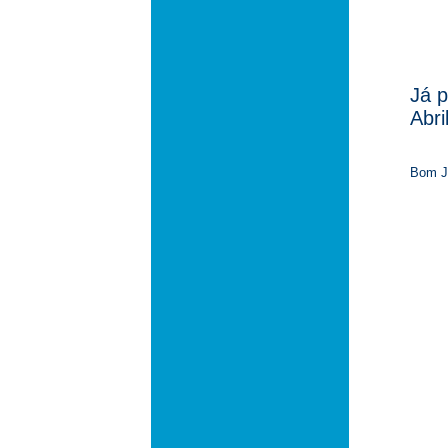
Já p
Abr
Bom J