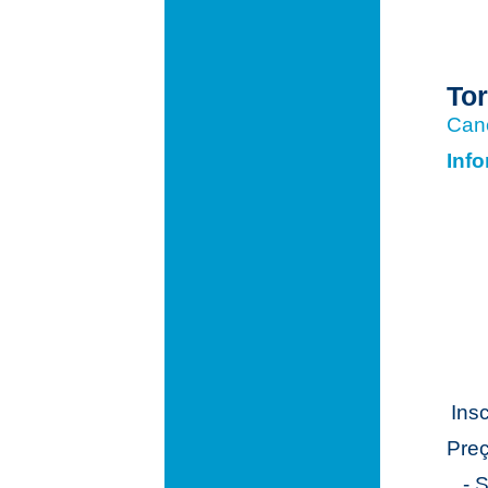
To
Cane
Inf
Ins
Preç
- S