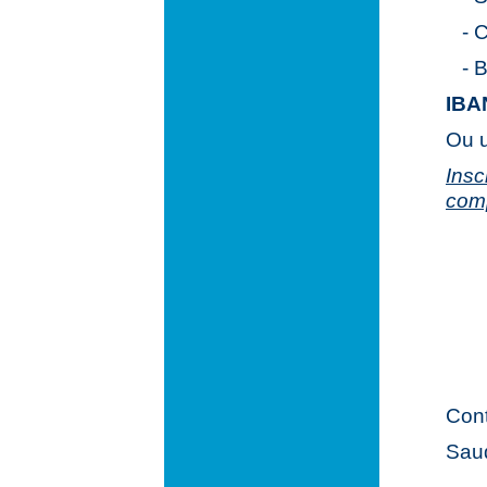
- C
- B
IBA
Ou u
Insc
com
Con
Saud